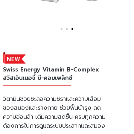
Swiss Energy Vitamin B-Complex
สวิสเอ็นเนอจี้ บี-คอมเพล็กซ์
วิตามินช่วยชะลอความชราและความเสื่อม
ของสมองและร่างกาย ช่วยฟื้นบำรุง ลด
ความอ่อนล้า เติมความสดชื้น ครบทุกความ
ต้องการในการดูแลระบบประสาทและสมอง