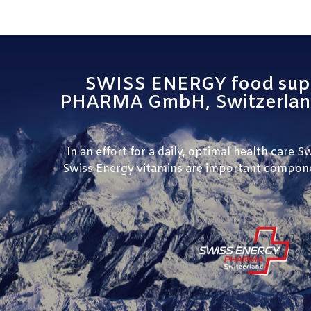
SWISS ENERGY food supp
PHARMA GmbH, Switzerland,
In an effort for a daily, optimal health car
Swiss Energy vitamins are important component