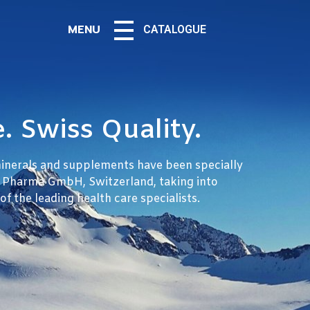
MENU
CATALOGUE
 Swiss Quality.
nerals and supplements have been specially
 Pharma GmbH, Switzerland, taking into
 the leading health care specialists.