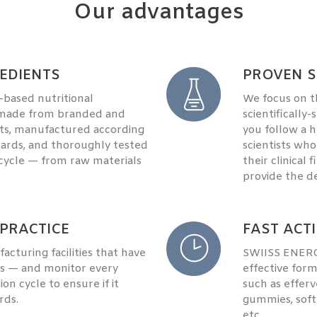
Our advantages
EDIENTS
PROVEN S
e-based nutritional
We focus on 
 made from branded and
scientificall
ts, manufactured according
you follow a h
dards, and thoroughly tested
scientists wh
 cycle — from raw materials
their clinical
provide the de
PRACTICE
FAST ACT
cturing facilities that have
SWIISS ENERG
s — and monitor every
effective form
n cycle to ensure if it
such as efferv
rds.
gummies, soft
etc.