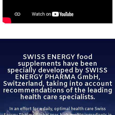
SWISS ENERGY food
supplements have been
specially developed by SWISS
ENERGY PHARMA GmbH,
Switzerland, taking into account
recommendations of the leading
health care specialists.
In an effort for a daily, optimal health care Swiss